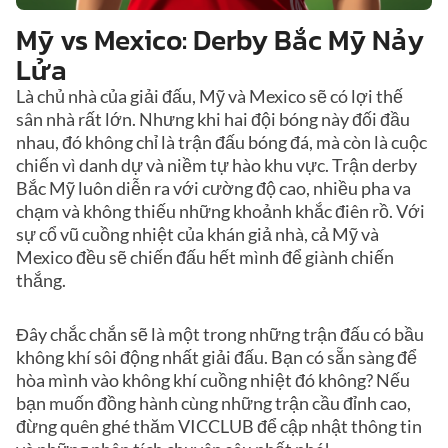
Mỹ vs Mexico: Derby Bắc Mỹ Nảy
Lửa
Là chủ nhà của giải đấu, Mỹ và Mexico sẽ có lợi thế
sân nhà rất lớn. Nhưng khi hai đội bóng này đối đầu
nhau, đó không chỉ là trận đấu bóng đá, mà còn là cuộc
chiến vì danh dự và niềm tự hào khu vực. Trận derby
Bắc Mỹ luôn diễn ra với cường độ cao, nhiều pha va
chạm và không thiếu những khoảnh khắc điên rồ. Với
sự cổ vũ cuồng nhiệt của khán giả nhà, cả Mỹ và
Mexico đều sẽ chiến đấu hết mình để giành chiến
thắng.
Đây chắc chắn sẽ là một trong những trận đấu có bầu
không khí sôi động nhất giải đấu. Bạn có sẵn sàng để
hòa mình vào không khí cuồng nhiệt đó không? Nếu
bạn muốn đồng hành cùng những trận cầu đỉnh cao,
đừng quên ghé thăm VICCLUB để cập nhật thông tin