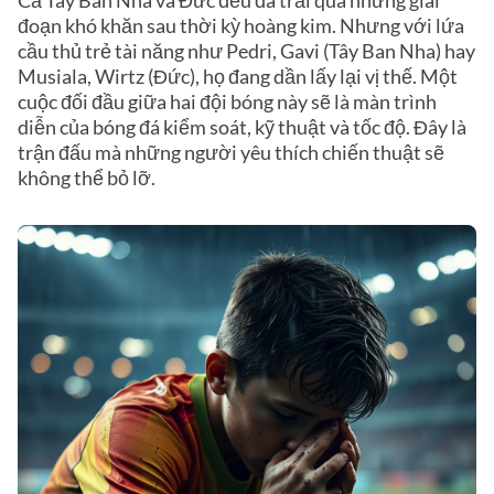
đoạn khó khăn sau thời kỳ hoàng kim. Nhưng với lứa
cầu thủ trẻ tài năng như Pedri, Gavi (Tây Ban Nha) hay
Musiala, Wirtz (Đức), họ đang dần lấy lại vị thế. Một
cuộc đối đầu giữa hai đội bóng này sẽ là màn trình
diễn của bóng đá kiểm soát, kỹ thuật và tốc độ. Đây là
trận đấu mà những người yêu thích chiến thuật sẽ
không thể bỏ lỡ.