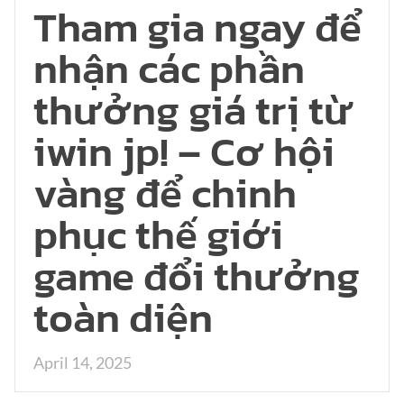
Tham gia ngay để
nhận các phần
thưởng giá trị từ
iwin jp! – Cơ hội
vàng để chinh
phục thế giới
game đổi thưởng
toàn diện
April 14, 2025