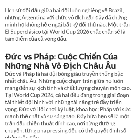
Lịch sử đối đầu giữa hai đội luôn nghiêng về Brazil,
nhưng Argentina với chức vô địch gần đây đã chứng
minh họ không hề e ngại bất kỳ đối thủ nào. Một trận
El Superclásico tại World Cup 2026 chắc chắn sẽ là
tâm điểm của cả vòng đấu.
Đức vs Pháp: Cuộc Chiến Của
Những Nhà Vô Địch Châu Âu
Đức và Pháp là hai đội bóng giàu truyền thống bậc
nhất châu Âu. Những cuộc chạm trán giữa họ luôn
mang đến sự kịch tính và chất lượng chuyên môn cao.
Tại World Cup 2026, cả hai đều đang trong giai đoạn
tái thiết đội hình với những tài năng trẻ đầy triển
vọng. Đức với lối chơi kỷ luật, khoa học; Pháp với sức
mạnh thể chất và sự sáng tạo. Đây hứa hẹn sẽ là một
trận đấu chiến thuật đỉnh cao, nơi từng đường
chuyền, từng pha pressing đều có thể quyết định số
phận trận đấu.