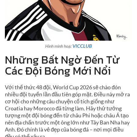
VICCLUB
Hình minh hoạ:
Những Bất Ngờ Đến Từ
Các Đội Bóng Mới Nổi
Với thể thức 48 đội, World Cup 2026 sẽ chào đón
nhiều đội tuyển lần đầu tiên góp mặt. Điều này mở ra
cơ hội cho những câu chuyện cổ tích giống như
Croatia hay Morocco đã từng làm. Hãy thử tưởng
tượng một đội bóng đến từ châu Phi hoặc châu Á tạo
nên địa chấn trước một ông lớn như Tây Ban Nha hay
Anh. Đó chính là vẻ đẹp của bóng đá – nơi mọi điều
đều có thể xảy ra.