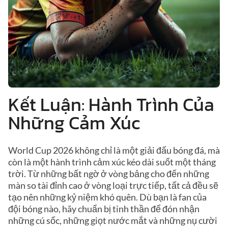
Kết Luận: Hành Trình Của
Những Cảm Xúc
World Cup 2026 không chỉ là một giải đấu bóng đá, mà
còn là một hành trình cảm xúc kéo dài suốt một tháng
trời. Từ những bất ngờ ở vòng bảng cho đến những
màn so tài đỉnh cao ở vòng loại trực tiếp, tất cả đều sẽ
tạo nên những kỷ niệm khó quên. Dù bạn là fan của
đội bóng nào, hãy chuẩn bị tinh thần để đón nhận
những cú sốc, những giọt nước mắt và những nụ cười