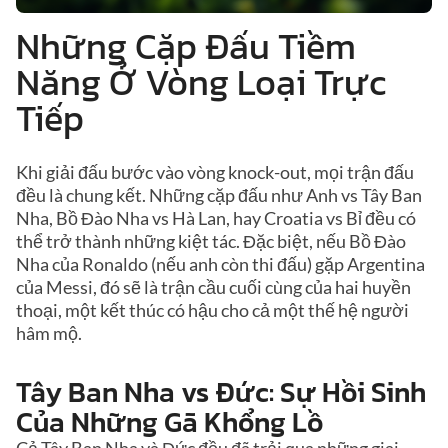
Những Cặp Đấu Tiềm
Năng Ở Vòng Loại Trực
Tiếp
Khi giải đấu bước vào vòng knock-out, mọi trận đấu
đều là chung kết. Những cặp đấu như Anh vs Tây Ban
Nha, Bồ Đào Nha vs Hà Lan, hay Croatia vs Bỉ đều có
thể trở thành những kiệt tác. Đặc biệt, nếu Bồ Đào
Nha của Ronaldo (nếu anh còn thi đấu) gặp Argentina
của Messi, đó sẽ là trận cầu cuối cùng của hai huyền
thoại, một kết thúc có hậu cho cả một thế hệ người
hâm mộ.
Tây Ban Nha vs Đức: Sự Hồi Sinh
Của Những Gã Khổng Lồ
Cả Tây Ban Nha và Đức đều đã trải qua những giai