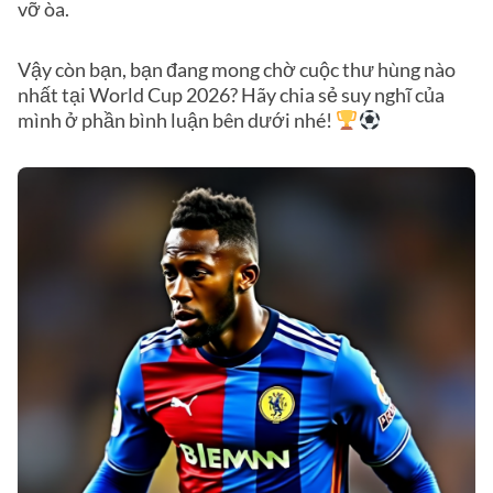
vỡ òa.
Vậy còn bạn, bạn đang mong chờ cuộc thư hùng nào
nhất tại World Cup 2026? Hãy chia sẻ suy nghĩ của
mình ở phần bình luận bên dưới nhé!