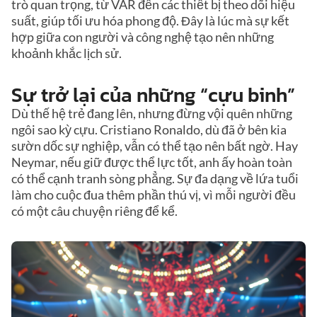
trò quan trọng, từ VAR đến các thiết bị theo dõi hiệu
suất, giúp tối ưu hóa phong độ. Đây là lúc mà sự kết
hợp giữa con người và công nghệ tạo nên những
khoảnh khắc lịch sử.
Sự trở lại của những “cựu binh”
Dù thế hệ trẻ đang lên, nhưng đừng vội quên những
ngôi sao kỳ cựu. Cristiano Ronaldo, dù đã ở bên kia
sườn dốc sự nghiệp, vẫn có thể tạo nên bất ngờ. Hay
Neymar, nếu giữ được thể lực tốt, anh ấy hoàn toàn
có thể cạnh tranh sòng phẳng. Sự đa dạng về lứa tuổi
làm cho cuộc đua thêm phần thú vị, vì mỗi người đều
có một câu chuyện riêng để kể.