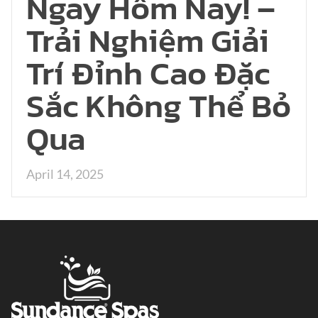
Ngay Hôm Nay! –
Trải Nghiệm Giải
Trí Đỉnh Cao Đặc
Sắc Không Thể Bỏ
Qua
April 14, 2025