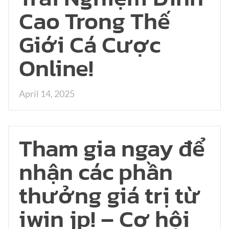
Cao Trong Thế
Giới Cá Cược
Online!
April 14, 2025
Tham gia ngay để
nhận các phần
thưởng giá trị từ
iwin jp! – Cơ hội