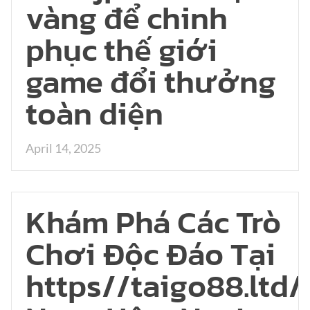
vàng để chinh
phục thế giới
game đổi thưởng
toàn diện
April 14, 2025
Khám Phá Các Trò
Chơi Độc Đáo Tại
https//taigo88.ltd/