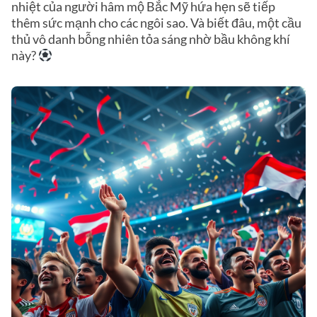
nhiệt của người hâm mộ Bắc Mỹ hứa hẹn sẽ tiếp
thêm sức mạnh cho các ngôi sao. Và biết đâu, một cầu
thủ vô danh bỗng nhiên tỏa sáng nhờ bầu không khí
này?