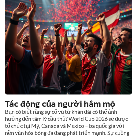
Tác động của người hâm mộ
Bạn có biết rằng sự cổ vũ từ khán đài có thể ảnh
hưởng đến tâm lý cầu thủ? World Cup 2026 sẽ được
tổ chức tại Mỹ, Canada và Mexico – ba quốc gia với
nền văn hóa bóng đá đang phát triển mạnh. Sự cuồng