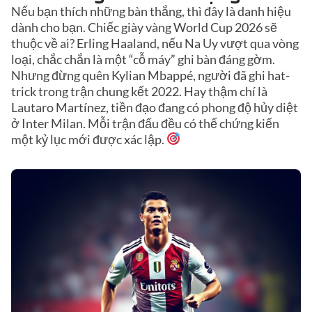
Nếu bạn thích những bàn thắng, thì đây là danh hiệu
dành cho bạn. Chiếc giày vàng World Cup 2026 sẽ
thuộc về ai? Erling Haaland, nếu Na Uy vượt qua vòng
loại, chắc chắn là một “cỗ máy” ghi bàn đáng gờm.
Nhưng đừng quên Kylian Mbappé, người đã ghi hat-
trick trong trận chung kết 2022. Hay thậm chí là
Lautaro Martínez, tiền đạo đang có phong độ hủy diệt
ở Inter Milan. Mỗi trận đấu đều có thể chứng kiến
một kỷ lục mới được xác lập.