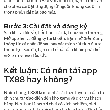
điều hành của mình. Đối với Android, bạn có thể cần
cho phép cài đặt ứng dụng từ nguồn không xác định
trong phần cài đặt bảo mật.
Bước 3: Cài đặt và đăng ký
Sau khi tải file về, tiến hành cài đặt như bình thường.
Mở app lên và đăng ký tài khoản. Bạn nhớ điền đúng
thông tin cá nhân để sau này xác minh rút tiền được
thuận lợi. Sau đó, bạn có thể bắt đầu khám phá thế
giới game ngay lập tức.
Kết luận: Có nên tải app
TX88 hay không?
Nhìn chung,
TX88
là một nhà cái trực tuyến có đầu tư
chỉn chu từ giao diện đến kho game và dịch vụ khách
hàng. Nếu bạn là người chơi có kinh nghiệm, biết
quản lý vốn và đặt ra giới hạn cho bản thân, đây chắc