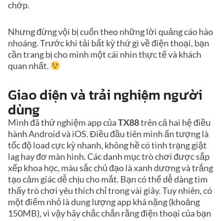
chớp.
Nhưng đừng vội bị cuốn theo những lời quảng cáo hào
nhoáng. Trước khi tải bất kỳ thứ gì về điện thoại, bạn
cần trang bị cho mình một cái nhìn thực tế và khách
quan nhất.
Giao diện và trải nghiệm người
dùng
Mình đã thử nghiệm app của
TX88
trên cả hai hệ điều
hành Android và iOS. Điều đầu tiên mình ấn tượng là
tốc độ load cực kỳ nhanh, không hề có tình trạng giật
lag hay đơ màn hình. Các danh mục trò chơi được sắp
xếp khoa học, màu sắc chủ đạo là xanh dương và trắng
tạo cảm giác dễ chịu cho mắt. Bạn có thể dễ dàng tìm
thấy trò chơi yêu thích chỉ trong vài giây. Tuy nhiên, có
một điểm nhỏ là dung lượng app khá nặng (khoảng
150MB), vì vậy hãy chắc chắn rằng điện thoại của bạn