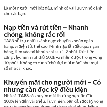
Là một người mới bắt đầu, mình có vài lưu ý nhỏ dành
cho các bạn:
Nạp tiền và rút tiền – Nhanh
chóng, không rắc rối
TA88 hỗ trợ nhiều kênh nạp: chuyển khoản ngân
hàng, ví điện tử, thẻ cào. Mình nạp lần đầu qua ngân
hàng, tiền vào tài khoản chỉ sau 1-2 phút. Rút tiền
cũng vậy, mình rút thử 500k và nhận được trong vòng
10 phút. Không có cảnh “chờ đợi mỏi mòn” như một
số nhà cái khác.
Khuyến mãi cho người mới – Có
nhưng cần đọc kỹ điều kiện
Nhà cái
TA88
có khuyến mãi thưởng nạp lần đầu
100% lên đến vài triệu. Tuy nhiên, bạn cần đọc kỹ vòng
cược (wagering requirement) trước khi nhận. Mình