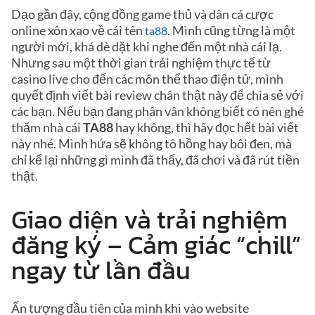
Dạo gần đây, cộng đồng game thủ và dân cá cược
online xôn xao về cái tên
. Mình cũng từng là một
ta88
người mới, khá dè dặt khi nghe đến một nhà cái lạ.
Nhưng sau một thời gian trải nghiệm thực tế từ
casino live cho đến các môn thể thao điện tử, mình
quyết định viết bài review chân thật này để chia sẻ với
các bạn. Nếu bạn đang phân vân không biết có nên ghé
thăm nhà cái
TA88
hay không, thì hãy đọc hết bài viết
này nhé. Mình hứa sẽ không tô hồng hay bôi đen, mà
chỉ kể lại những gì mình đã thấy, đã chơi và đã rút tiền
thật.
Giao diện và trải nghiệm
đăng ký – Cảm giác “chill”
ngay từ lần đầu
Ấn tượng đầu tiên của mình khi vào website