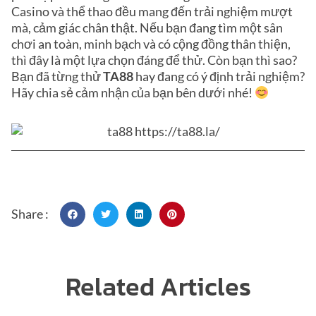
Casino và thể thao đều mang đến trải nghiệm mượt
mà, cảm giác chân thật. Nếu bạn đang tìm một sân
chơi an toàn, minh bạch và có cộng đồng thân thiện,
thì đây là một lựa chọn đáng để thử. Còn bạn thì sao?
Bạn đã từng thử
TA88
hay đang có ý định trải nghiệm?
Hãy chia sẻ cảm nhận của bạn bên dưới nhé!
Share :
Related Articles