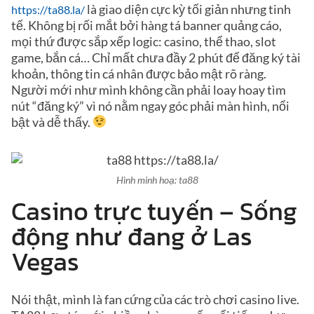
là giao diện cực kỳ tối giản nhưng tinh
https://ta88.la/
tế. Không bị rối mắt bởi hàng tá banner quảng cáo,
mọi thứ được sắp xếp logic: casino, thể thao, slot
game, bắn cá… Chỉ mất chưa đầy 2 phút để đăng ký tài
khoản, thông tin cá nhân được bảo mật rõ ràng.
Người mới như mình không cần phải loay hoay tìm
nút “đăng ký” vì nó nằm ngay góc phải màn hình, nổi
bật và dễ thấy.
Hình minh hoạ: ta88
Casino trực tuyến – Sống
động như đang ở Las
Vegas
Nói thật, mình là fan cứng của các trò chơi casino live.