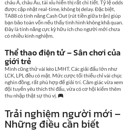
châu Á, châu Âu, tài xỉu hiển thị rất chi tiết. Tỷ lệ odds
được cập nhật real-time, không bị delay. Đặc biệt,
TA88 có tính năng Cash Out (rút tiền giữa trận) giúp
bạn bảo toàn vốn nếu thấy tình hình không khả quan.
Đây là tính năng cực kỳ hữu ích cho người mới chưa
có nhiều kinh nghiệm.
Thể thao điện tử – Sân chơi của
giới trẻ
Mình cũng thử vài kèo LMHT. Các giải đấu lớn như
LCK, LPL đều có mặt. Mức cược tối thiểu chỉ vài chục
nghìn đồng, rất phù hợp để giải trí. Cảm giác vừa xem
đội tuyển yêu thích thi đấu, vừa có cơ hội kiếm thêm
thu nhập thật sự thú vị.
Trải nghiệm người mới –
Những điều cần biết