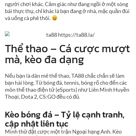
người chơi khác. Cảm giác như đang ngồi ở một sòng
bài thực thụ, chỉ khác là bạn đang ở nhà, mặc quần đùi
và uống cà phê thôi.
Thể thao – Cá cược mượt
mà, kèo đa dạng
Nếu bạn là dân mê thể thao, TA88 chắc chắn sẽ làm
bạn hài lòng. Từ bóng đá, tennis, bóng rổ cho đến các
môn thể thao điện tử (eSports) như Liên Minh Huyền
Thoại, Dota 2, CS:GO đều có đủ.
Kèo bóng đá – Tỷ lệ cạnh tranh,
cập nhật liên tục
Mình thử đặt cược một trận Ngoại hạng Anh. Kèo