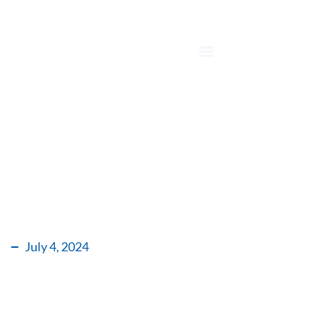
Skip
Nhà cái TA88 có
to
content
thực sự đáng chơi?
Review từ casino
đến thể thao cho
người mới
July 4, 2024