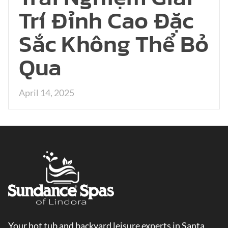
Trí Đỉnh Cao Đặc
Sắc Không Thể Bỏ
Qua
April 14, 2025
Your hot tub and backyard leisure experts in Santa