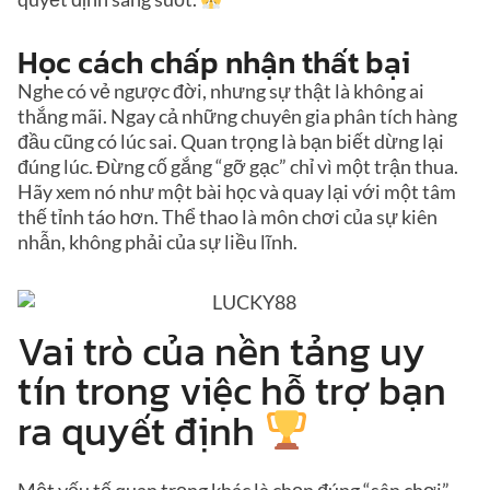
Học cách chấp nhận thất bại
Nghe có vẻ ngược đời, nhưng sự thật là không ai
thắng mãi. Ngay cả những chuyên gia phân tích hàng
đầu cũng có lúc sai. Quan trọng là bạn biết dừng lại
đúng lúc. Đừng cố gắng “gỡ gạc” chỉ vì một trận thua.
Hãy xem nó như một bài học và quay lại với một tâm
thế tỉnh táo hơn. Thể thao là môn chơi của sự kiên
nhẫn, không phải của sự liều lĩnh.
Vai trò của nền tảng uy
tín trong việc hỗ trợ bạn
ra quyết định