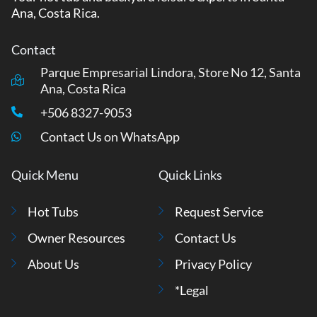
Ana, Costa Rica.
Contact
Parque Empresarial Lindora, Store No 12, Santa
Ana, Costa Rica
+506 8327-9053
Contact Us on WhatsApp
Quick Menu
Quick Links
Hot Tubs
Request Service
Owner Resources
Contact Us
About Us
Privacy Policy
*Legal