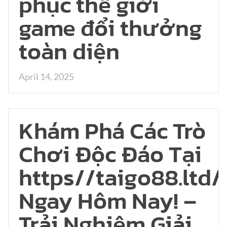
phục thế giới
game đổi thưởng
toàn diện
April 14, 2025
Khám Phá Các Trò
Chơi Độc Đáo Tại
https//taigo88.ltd/
Ngay Hôm Nay! –
Trải Nghiệm Giải