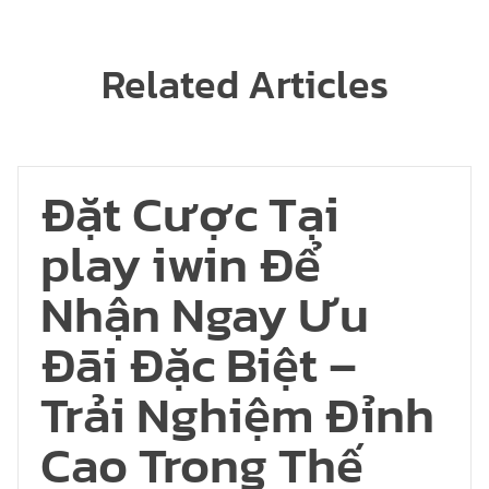
Related Articles
Đặt Cược Tại
play iwin Để
Nhận Ngay Ưu
Đãi Đặc Biệt –
Trải Nghiệm Đỉnh
Cao Trong Thế