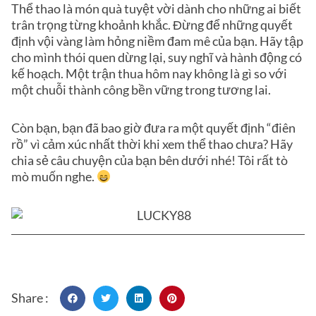
Thể thao là món quà tuyệt vời dành cho những ai biết
trân trọng từng khoảnh khắc. Đừng để những quyết
định vội vàng làm hỏng niềm đam mê của bạn. Hãy tập
cho mình thói quen dừng lại, suy nghĩ và hành động có
kế hoạch. Một trận thua hôm nay không là gì so với
một chuỗi thành công bền vững trong tương lai.
Còn bạn, bạn đã bao giờ đưa ra một quyết định “điên
rồ” vì cảm xúc nhất thời khi xem thể thao chưa? Hãy
chia sẻ câu chuyện của bạn bên dưới nhé! Tôi rất tò
mò muốn nghe.
Share :