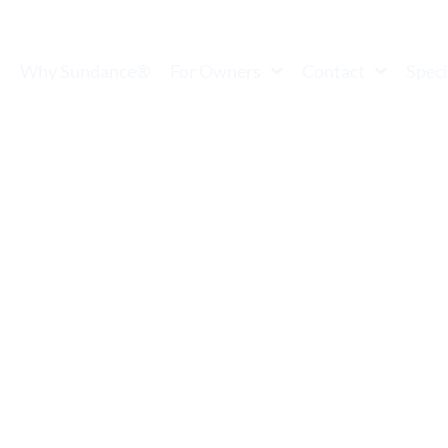
Why Sundance®
For Owners
Contact
Speci