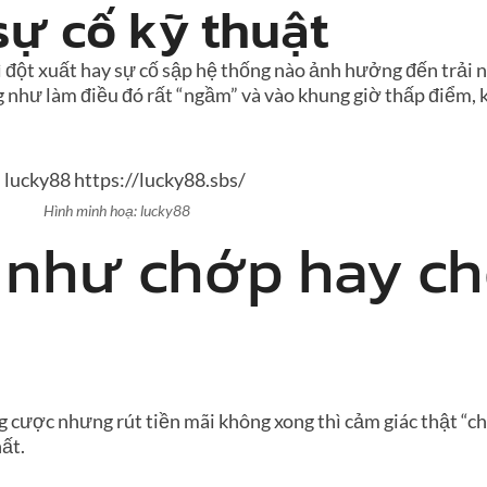
 sự cố kỹ thuật
rì đột xuất hay sự cố sập hệ thống nào ảnh hưởng đến trải 
g như làm điều đó rất “ngầm” và vào khung giờ thấp điểm, 
Hình minh hoạ: lucky88
 như chớp hay ch
ng cược nhưng rút tiền mãi không xong thì cảm giác thật “c
hất.