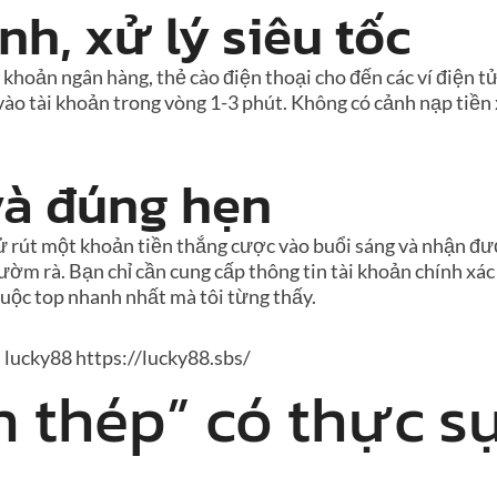
nh, xử lý siêu tốc
hoản ngân hàng, thẻ cào điện thoại cho đến các ví điện tử
vào tài khoản trong vòng 1-3 phút. Không có cảnh nạp tiền
và đúng hẹn
thử rút một khoản tiền thắng cược vào buổi sáng và nhận đ
ườm rà. Bạn chỉ cần cung cấp thông tin tài khoản chính xá
huộc top nhanh nhất mà tôi từng thấy.
n thép” có thực 