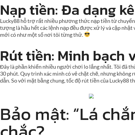
Nạp tiền: Đa dạng kê
Lucky88 hỗ trợ rất nhiều phương thức nạp tiền từ chuyển k
tượng là hầu hết các lệnh nạp đều được xử lý và cập nhật 
mới có như một số nơi tôi từng thử.
Rút tiền: Minh bạch 
Đây là phần khiến nhiều người chơi lo lắng nhất. Tôi đã 
30 phút. Quy trình xác minh có vẻ chặt chẽ, nhưng không r
dẫn. So với mặt bằng chung, tốc độ rút tiền của Lucky88 t
Bảo mật: “Lá chắ
chắc?