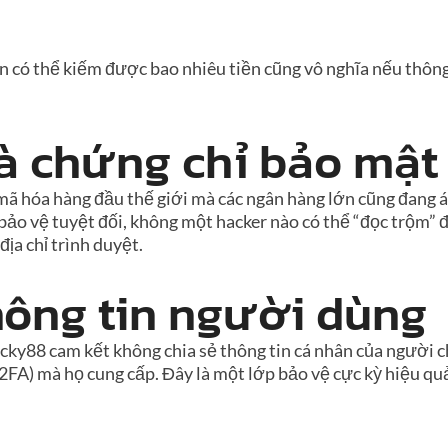
ạn có thể kiếm được bao nhiêu tiền cũng vô nghĩa nếu thông 
à chứng chỉ bảo mật
ã hóa hàng đầu thế giới mà các ngân hàng lớn cũng đang áp
bảo vệ tuyệt đối, không một hacker nào có thể “đọc trộm” 
ịa chỉ trình duyệt.
hông tin người dùng
cky88 cam kết không chia sẻ thông tin cá nhân của người c
 (2FA) mà họ cung cấp. Đây là một lớp bảo vệ cực kỳ hiệu qu