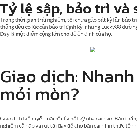
Tỷ lệ sập, bảo trì và
Trong thời gian trải nghiệm, tôi chưa gặp bất kỳ lần bảo t
thống đều có lúc cần bảo trì định kỳ, nhưng Lucky88 dườn
Đây là một điểm cộng lớn cho độ ổn định của họ.
Giao dịch: Nhanh
mỏi mòn?
Giao dịch là “huyết mạch” của bất kỳ nhà cái nào. Bạn thắ
nghiệm cả nạp và rút tại đây để cho bạn cái nhìn thực tế n