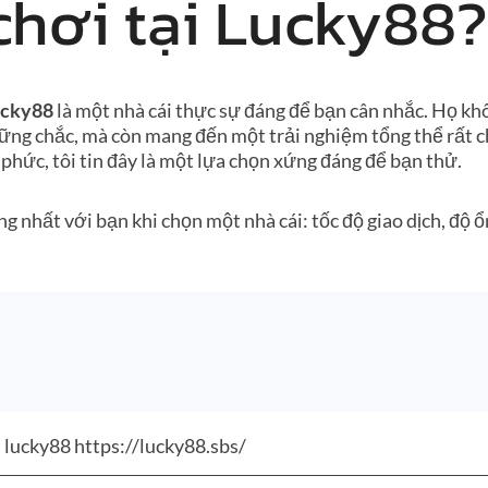
chơi tại Lucky88?
ucky88
là một nhà cái thực sự đáng để bạn cân nhắc. Họ khô
t vững chắc, mà còn mang đến một trải nghiệm tổng thể rất
phức, tôi tin đây là một lựa chọn xứng đáng để bạn thử.
ọng nhất với bạn khi chọn một nhà cái: tốc độ giao dịch, độ 