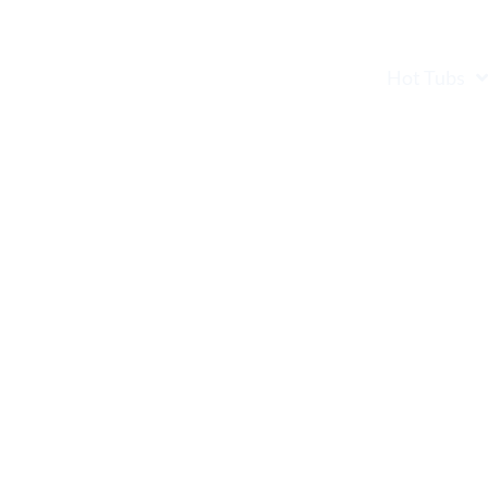
Skip
to
content
Hot Tubs