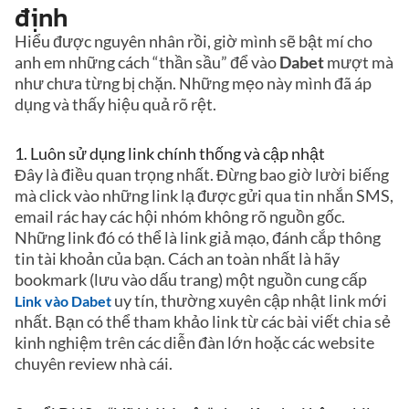
định
Hiểu được nguyên nhân rồi, giờ mình sẽ bật mí cho
anh em những cách “thần sầu” để vào
Dabet
mượt mà
như chưa từng bị chặn. Những mẹo này mình đã áp
dụng và thấy hiệu quả rõ rệt.
1. Luôn sử dụng link chính thống và cập nhật
Đây là điều quan trọng nhất. Đừng bao giờ lười biếng
mà click vào những link lạ được gửi qua tin nhắn SMS,
email rác hay các hội nhóm không rõ nguồn gốc.
Những link đó có thể là link giả mạo, đánh cắp thông
tin tài khoản của bạn. Cách an toàn nhất là hãy
bookmark (lưu vào dấu trang) một nguồn cung cấp
uy tín, thường xuyên cập nhật link mới
Link vào Dabet
nhất. Bạn có thể tham khảo link từ các bài viết chia sẻ
kinh nghiệm trên các diễn đàn lớn hoặc các website
chuyên review nhà cái.