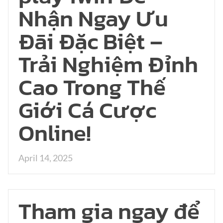
Nhận Ngay Ưu
Đãi Đặc Biệt –
Trải Nghiệm Đỉnh
Cao Trong Thế
Giới Cá Cược
Online!
April 14, 2025
Tham gia ngay để