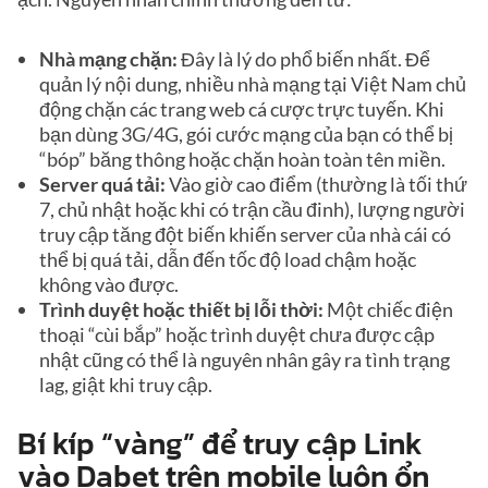
Nhà mạng chặn:
Đây là lý do phổ biến nhất. Để
quản lý nội dung, nhiều nhà mạng tại Việt Nam chủ
động chặn các trang web cá cược trực tuyến. Khi
bạn dùng 3G/4G, gói cước mạng của bạn có thể bị
“bóp” băng thông hoặc chặn hoàn toàn tên miền.
Server quá tải:
Vào giờ cao điểm (thường là tối thứ
7, chủ nhật hoặc khi có trận cầu đinh), lượng người
truy cập tăng đột biến khiến server của nhà cái có
thể bị quá tải, dẫn đến tốc độ load chậm hoặc
không vào được.
Trình duyệt hoặc thiết bị lỗi thời:
Một chiếc điện
thoại “cùi bắp” hoặc trình duyệt chưa được cập
nhật cũng có thể là nguyên nhân gây ra tình trạng
lag, giật khi truy cập.
Bí kíp “vàng” để truy cập Link
vào Dabet trên mobile luôn ổn