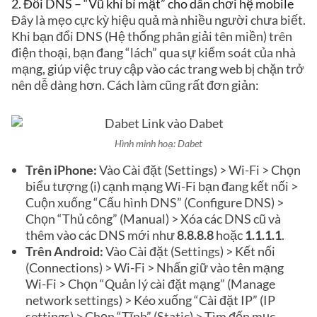
2. Đổi DNS – “Vũ khí bí mật” cho dân chơi hệ mobile
Đây là mẹo cực kỳ hiệu quả mà nhiều người chưa biết.
Khi bạn đổi DNS (Hệ thống phân giải tên miền) trên
điện thoại, bạn đang “lách” qua sự kiểm soát của nhà
mạng, giúp việc truy cập vào các trang web bị chặn trở
nên dễ dàng hơn. Cách làm cũng rất đơn giản:
Hình minh hoạ: Dabet
Trên iPhone:
Vào Cài đặt (Settings) > Wi-Fi > Chọn
biểu tượng (i) cạnh mạng Wi-Fi bạn đang kết nối >
Cuộn xuống “Cấu hình DNS” (Configure DNS) >
Chọn “Thủ công” (Manual) > Xóa các DNS cũ và
thêm vào các DNS mới như
8.8.8.8
hoặc
1.1.1.1
.
Trên Android:
Vào Cài đặt (Settings) > Kết nối
(Connections) > Wi-Fi > Nhấn giữ vào tên mạng
Wi-Fi > Chọn “Quản lý cài đặt mạng” (Manage
network settings) > Kéo xuống “Cài đặt IP” (IP
settings) > Chọn “Tĩnh” (Static) > Tìm đến mục