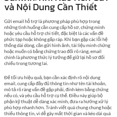
và Nội Dung Cần Thiết
Gửi email hỗ trợ là phương pháp phù hợp trong
những tình huống cần cung cấp hồ sơ, chứng minh
hoặc yêu cầu hỗ trợ chi tiết, đặc biệt là các vấn đề
phức tạp hoặc không gấp ráp. Khi bạn gặp các lỗi hệ
thống dài dòng, cần gửi hình ảnh, tài liệu minh chứng
hoặc muốn có bằng chứng trao đổi rõ ràng, email
chính là phương thức lý tưởng để giữ lại hồ sơ đối
chiếu trong tương lai.
Để tối ưu hiệu quả, bạn cần xác định rõ nội dung
email, cung cấp đầy đủ thông tin như tên tài khoản,
mô tả rõ ràng vấn đề gặp phải, đính kèm bằng chứng
nếu có, và yêu cầu hỗ trợ cụ thể. Điều này giúp bộ
phận kỹ thuật dễ dàng xác minh, đưa ra hướng xử lý
phù hợp nhanh hơn. Tránh viết quá chung chung hoặc
thiếu thông tin, vì dễ gây mất thời gian và kéo dài quá