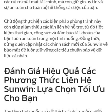
các rủi ro mất mát tài chính, mà còn giữ gìn uy tín và
sự an toàn cho toàn bộ hệ thống cá cược của bạn.
Chủ động thực hiện các biện pháp phòng tránh này
còn giúp giảm thiểu các lần liên hệ hỗ trợ, từ đó tiết
kiệm thời gian, công sức và đảm bảo tài khoản của
bạn luôn an toàn trong mọi tình huống. Đồng thời,
đừng quên cập nhật các chính sách mới của Sunwin về
bảo mật để luôn giữ vững các tiêu chuẩn bảo vệ dữ
liệu cá nhân.
Đánh Giá Hiệu Quả Các
Phương Thức Liên Hệ
Sunwin: Lựa Chọn Tối Ưu
Cho Bạn
Tùy theo tình huống và sở thích cá nhân, mỗi người