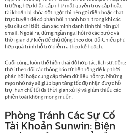
trường hợp khẩn cấp như mất quyền truy cập hoặc
tài khoản bị khóa đột ngột thì nên gọi điện hoặc chat
trực tuyến để có phản hồi nhanh hơn, trong khi các
yêu cầu chi tiết, cần xác minh danh tính thì nên gửi
email. Ngoài ra, đừng ngần ngại hỏi rõ các bước và
thời gian dự kiến để chủ động theo dõi, đốiChiếu phù
hợp quá trình hỗ trợ diễn ra theo kế hoạch.
Cuối cùng, luôn thể hiện thái độ hợp tác, lịch sự, đồng
thời theo dõi các thông báo từ hệ thống để kịp thời
phản hồi hoặc cung cấp thêm dữ liệu hỗ trợ. Những
mẹo nhỏ này sẽ giúp bạn tăng tốc độ nhận được hỗ
trợ, hạn chế tối đa thời gian xử lý và giảm thiểu các
phiền toái không mong muốn.
Phòng Tránh Các Sự Cố
Tài Khoản Sunwin: Biện