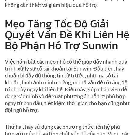
không cần thiết và giảm hiệu quả hỗ trợ.
Mẹo Tăng Tốc Độ Giải
Quyết Vấn Đề Khi Liên Hệ
Bộ Phận Hỗ Trợ Sunwin
Việc nắm bắt các mẹo nhỏ có thể giúp đẩy nhanh quá
trình xử lý sự cố tài khoản tại Sunwin. Đầu tiên, hãy
chuẩn bị đầy đủ thông tin từ trước, như mã số tài
khoản, hình ảnh minh chứng, mô tả vấn đề rõ ràng để
trình bày ngay khi liên hệ. Điều này giúp nhân viên dễ
dàng xác minh và đề xuất phương án hỗ trợ phù hợp
ngay từ ban đầu, tiết kiệm thời gian cho bạn cũng như
đội ngũ hỗ trợ.
Thứ hai, hãy sử dụng các phương thức liên hệ phù
hợp với mức độ và tính chất vấn đề của bạn. Ví dụ, các