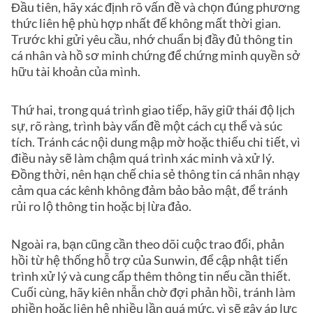
Đầu tiên, hãy xác định rõ vấn đề và chọn đúng phương
thức liên hệ phù hợp nhất để không mất thời gian.
Trước khi gửi yêu cầu, nhớ chuẩn bị đầy đủ thông tin
cá nhân và hồ sơ minh chứng để chứng minh quyền sở
hữu tài khoản của mình.
Thứ hai, trong quá trình giao tiếp, hãy giữ thái độ lịch
sự, rõ ràng, trình bày vấn đề một cách cụ thể và súc
tích. Tránh các nội dung mập mờ hoặc thiếu chi tiết, vì
điều này sẽ làm chậm quá trình xác minh và xử lý.
Đồng thời, nên hạn chế chia sẻ thông tin cá nhân nhạy
cảm qua các kênh không đảm bảo bảo mật, để tránh
rủi ro lộ thông tin hoặc bị lừa đảo.
Ngoài ra, bạn cũng cần theo dõi cuộc trao đổi, phản
hồi từ hệ thống hỗ trợ của Sunwin, để cập nhật tiến
trình xử lý và cung cấp thêm thông tin nếu cần thiết.
Cuối cùng, hãy kiên nhẫn chờ đợi phản hồi, tránh làm
phiền hoặc liên hệ nhiều lần quá mức, vì sẽ gây áp lực