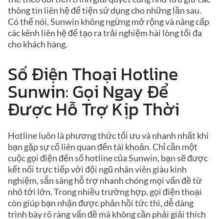
thông tin liên hệ để tiện sử dụng cho những lần sau.
Có thể nói, Sunwin không ngừng mở rộng và nâng cấp
các kênh liên hệ để tạo ra trải nghiệm hài lòng tối đa
cho khách hàng.
Số Điện Thoại Hotline
Sunwin: Gọi Ngay Để
Được Hỗ Trợ Kịp Thời
Hotline luôn là phương thức tối ưu và nhanh nhất khi
bạn gặp sự cố liên quan đến tài khoản. Chỉ cần một
cuộc gọi điện đến số hotline của Sunwin, bạn sẽ được
kết nối trực tiếp với đội ngũ nhân viên giàu kinh
nghiệm, sẵn sàng hỗ trợ nhanh chóng mọi vấn đề từ
nhỏ tới lớn. Trong nhiều trường hợp, gọi điện thoại
còn giúp bạn nhận được phản hồi tức thì, dễ dàng
trình bày rõ ràng vấn đề mà không cần phải giải thích