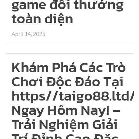
game đổi thưởng
toàn diện
April 14, 2025
Khám Phá Các Trò
Chơi Độc Đáo Tại
https//taigo88.ltd/
Ngay Hôm Nay! –
Trải Nghiệm Giải
Trí Đỉnh Cao Đặc