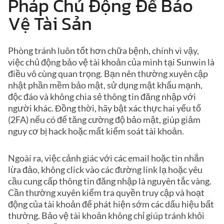
Pháp Chủ Động Để Bảo
Vệ Tài Sản
Phòng tránh luôn tốt hơn chữa bệnh, chính vì vậy,
việc chủ động bảo vệ tài khoản của mình tại Sunwin là
điều vô cùng quan trọng. Bạn nên thường xuyên cập
nhật phần mềm bảo mật, sử dụng mật khẩu mạnh,
độc đáo và không chia sẻ thông tin đăng nhập với
người khác. Đồng thời, hãy bật xác thực hai yếu tố
(2FA) nếu có để tăng cường độ bảo mật, giúp giảm
nguy cơ bị hack hoặc mất kiểm soát tài khoản.
Ngoài ra, việc cảnh giác với các email hoặc tin nhắn
lừa đảo, không click vào các đường link lạ hoặc yêu
cầu cung cấp thông tin đăng nhập là nguyên tắc vàng.
Cần thường xuyên kiểm tra quyền truy cập và hoạt
động của tài khoản để phát hiện sớm các dấu hiệu bất
thường. Bảo vệ tài khoản không chỉ giúp tránh khỏi