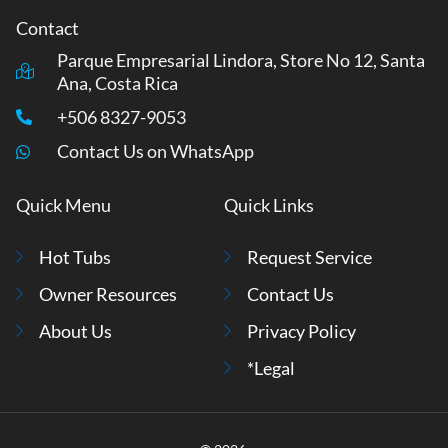
Contact
Parque Empresarial Lindora, Store No 12, Santa
Ana, Costa Rica
+506 8327-9053
Contact Us on WhatsApp
Quick Menu
Quick Links
Hot Tubs
Request Service
Owner Resources
Contact Us
About Us
Privacy Policy
*Legal