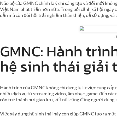
Não bộ của GMNC chính là ý chí sáng tạo và đổi mới không n
Việt Nam phát triển hơn nữa. Trong bối cảnh xã hội ngày 
dẫn mà còn đòi hỏi trải nghiệm thân thiện, dễ sử dụng, và
H
GMNC: Hành trình
hệ sinh thái giải 
Hành trình của GMNC không chỉ dừng lại ở việc cung cấp nộ
nhiều dịch vụ từ streaming video, âm nhạc, game, đến các 
còn trở thành nơi giao lưu, kết nối cộng đồng người dùng, 
Việc xây dựng hệ sinh thái này còn giúp GMNC tạo ra một c