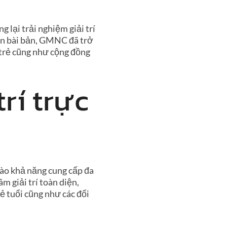
 lại trải nghiệm giải trí
iển bài bản, GMNC đã trở
i trẻ cũng như cộng đồng
rí trực
vào khả năng cung cấp đa
m giải trí toàn diện,
 tuổi cũng như các đối