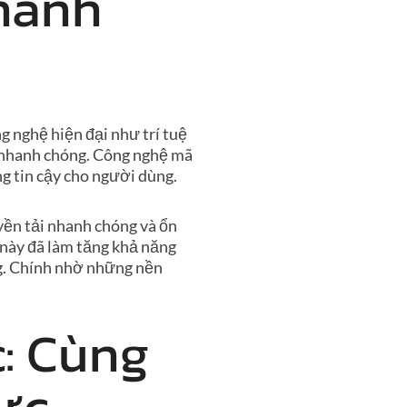
thành
g nghệ hiện đại như trí tuệ
à nhanh chóng. Công nghệ mã
g tin cậy cho người dùng.
ền tải nhanh chóng và ổn
á này đã làm tăng khả năng
ng. Chính nhờ những nền
: Cùng
rực