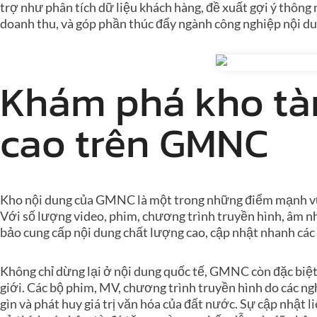
trợ như phân tích dữ liệu khách hàng, đề xuất gợi ý thông
doanh thu, và góp phần thúc đẩy ngành công nghiệp nội du
Khám phá kho tàn
cao trên GMNC
Kho nội dung của GMNC là một trong những điểm mạnh vượt 
Với số lượng video, phim, chương trình truyền hình, âm 
bảo cung cấp nội dung chất lượng cao, cập nhật nhanh cá
Không chỉ dừng lại ở nội dung quốc tế, GMNC còn đặc biệt 
giới. Các bộ phim, MV, chương trình truyền hình do các ng
gìn và phát huy giá trị văn hóa của đất nước. Sự cập nhật 