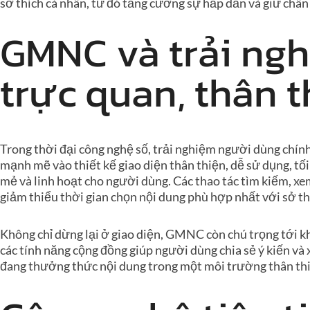
sở thích cá nhân, từ đó tăng cường sự hấp dẫn và giữ chân 
GMNC và trải ngh
trực quan, thân t
Trong thời đại công nghệ số, trải nghiệm người dùng chính
mạnh mẽ vào thiết kế giao diện thân thiện, dễ sử dụng, tối
mẻ và linh hoạt cho người dùng. Các thao tác tìm kiếm, xe
giảm thiểu thời gian chọn nội dung phù hợp nhất với sở th
Không chỉ dừng lại ở giao diện, GMNC còn chú trọng tới khả
các tính năng cộng đồng giúp người dùng chia sẻ ý kiến v
đang thưởng thức nội dung trong một môi trường thân thiệ