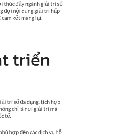
 thúc đẩy ngành giải trí số
đợi nội dung giải trí hấp
 cam kết mang lại.
t triển
i trí số đa dạng, tích hợp
ng chỉ là nơi giải trí mà
c tế.
 phù hợp đến các dịch vụ hỗ