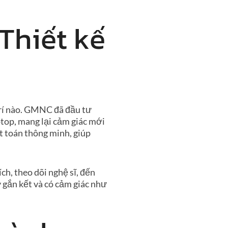
Thiết kế
 trí nào. GMNC đã đầu tư
ptop, mang lại cảm giác mới
t toán thông minh, giúp
ch, theo dõi nghệ sĩ, đến
 gắn kết và có cảm giác như
.