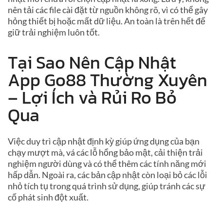
nên tải các file cài đặt từ nguồn không rõ, vì có thể gây
hỏng thiết bị hoặc mất dữ liệu. An toàn là trên hết để
giữ trải nghiệm luôn tốt.
Tại Sao Nên Cập Nhật
App Go88 Thường Xuyên
– Lợi Ích và Rủi Ro Bỏ
Qua
Việc duy trì cập nhật định kỳ giúp ứng dụng của bạn
chạy mượt mà, vá các lỗ hổng bảo mật, cải thiện trải
nghiệm người dùng và có thể thêm các tính năng mới
hấp dẫn. Ngoài ra, các bản cập nhật còn loại bỏ các lỗi
nhỏ tích tụ trong quá trình sử dụng, giúp tránh các sự
cố phát sinh đột xuất.