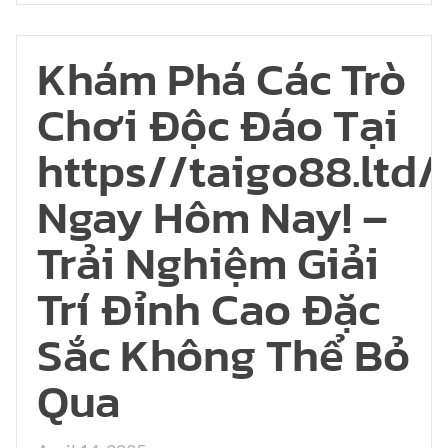
Khám Phá Các Trò
Chơi Độc Đáo Tại
https//taigo88.ltd/
Ngay Hôm Nay! –
Trải Nghiệm Giải
Trí Đỉnh Cao Đặc
Sắc Không Thể Bỏ
Qua