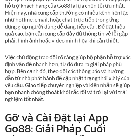
hỗ trợ khách hàng của Go88 là lựa chọn tối ưu nhất.
Hiện nay, nhà cung cấp thường có nhiều kênh liên lạc
như hotline, email, hoặc chat trực tiếp trong ứng
dụng giúp người dùng dễ dàng tiếp cận. Để đạt hiệu
quả cao, bạn cần cung cấp đầy đủ thông tin về lỗi gặp
phải, hình ảnh hoặc video minh họa khi cần thiết.
Việc chủ động trao đổi rõ ràng giúp bộ phận hỗ trợ xác
định vấn đề nhanh hơn, từ đó đưa ra giải pháp phù
hợp. Bên cạnh đó, theo dõi các thông báo và hướng
dẫn từ nhà phát hành để cập nhật trạng thái xử lý của
yêu cầu. Giao tiếp chuyên nghiệp và kiên nhẫn sẽ giúp
bạn nhanh chóng thoát khỏi rắc rối và trở lại với trải
nghiệm tốt nhất.
Gỡ và Cài Đặt lại App
Go88: Giải Pháp Cuối