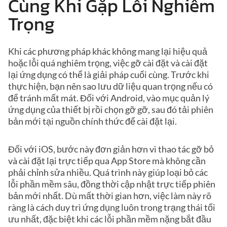
Cùng Khi Gặp Lỗi Nghiêm
Trọng
Khi các phương pháp khác không mang lại hiệu quả
hoặc lỗi quá nghiêm trọng, việc gỡ cài đặt và cài đặt
lại ứng dụng có thể là giải pháp cuối cùng. Trước khi
thực hiện, bạn nên sao lưu dữ liệu quan trọng nếu có
để tránh mất mát. Đối với Android, vào mục quản lý
ứng dụng của thiết bị rồi chọn gỡ gỡ, sau đó tải phiên
bản mới tại nguồn chính thức để cài đặt lại.
Đối với iOS, bước này đơn giản hơn vì thao tác gỡ bỏ
và cài đặt lại trực tiếp qua App Store mà không cần
phải chỉnh sửa nhiều. Quá trình này giúp loại bỏ các
lỗi phần mềm sâu, đồng thời cập nhật trực tiếp phiên
bản mới nhất. Dù mất thời gian hơn, việc làm này rõ
ràng là cách duy trì ứng dụng luôn trong trạng thái tối
ưu nhất, đặc biệt khi các lỗi phần mềm nặng bắt đầu